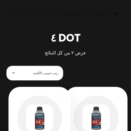
المنتجات
سائل الفرامل
DOT ٤
DOT ٤
عرض ⁦٢⁩ من كل النتائج