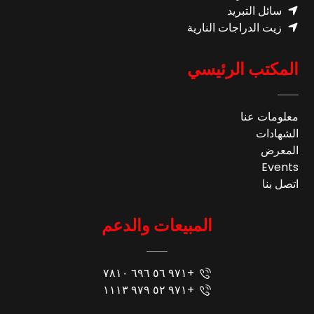
سائل التبريد
زيت الدراجات النارية
المكتب الرئيسي
معلومات عنا
الشهادات
المعرض
Events
اتصل بنا
المبيعات والدعم
+٩٧١ ٥٦ ٦٩٦ ٧٨١٠
+٩٧١ ٥٢ ٩٧٩ ١١١٣