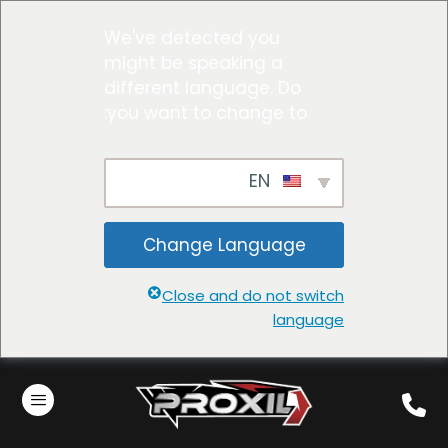
We've detected you
might be speaking a
different language. Do
you want to change to:
EN
Change Language
Close and do not switch
language