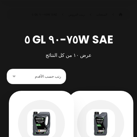
المنتجات
زيت التروس
SAE ٧٥W-٩٠ GL ٥
SAE ٧٥W-٩٠ GL ٥
عرض ⁦١٠⁩ من كل النتائج