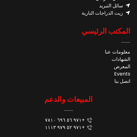
سائل التبريد
زيت الدراجات النارية
المكتب الرئيسي
معلومات عنا
الشهادات
المعرض
Events
اتصل بنا
المبيعات والدعم
+٩٧١ ٥٦ ٦٩٦ ٧٨١٠
+٩٧١ ٥٢ ٩٧٩ ١١١٣