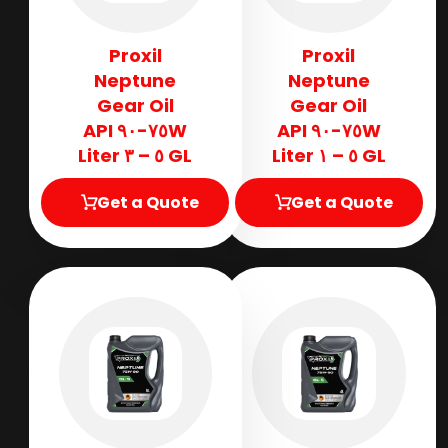
Proxil
Proxil
Neptune
Neptune
Gear Oil
Gear Oil
٧٥W-٩٠ API
٧٥W-٩٠ API
GL ٥ – ٣ Liter
GL ٥ – ١ Liter
Get a Quote
Get a Quote