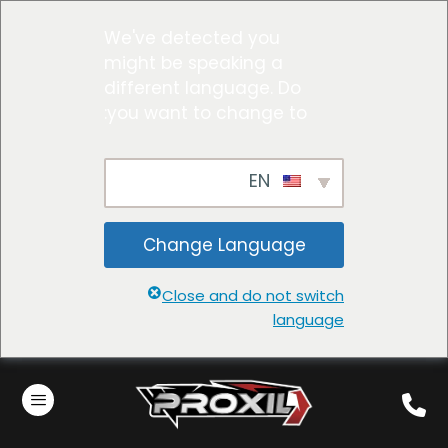
We've detected you
might be speaking a
different language. Do
you want to change to:
EN
Change Language
Close and do not switch
language