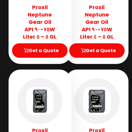
Proxil
Proxil
Neptune
Neptune
Gear Oil
Gear Oil
٧٥W-٩٠ API
٧٥W-٩٠ API
GL ٥ – ٥ Liter
GL ٥ – ٤ Liter
Get a Quote
Get a Quote
Proxil
Proxil