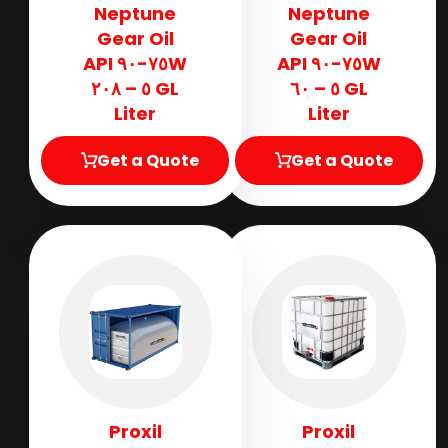
Neptune
Neptune
Gear Oil
Gear Oil
٧٥W-٩٠ API
٧٥W-٩٠ API
GL ٥ – ٢٠٨
GL ٥ – ٦٠
Liter
Liter
Get a Quote
Get a Quote
Proxil
Proxil