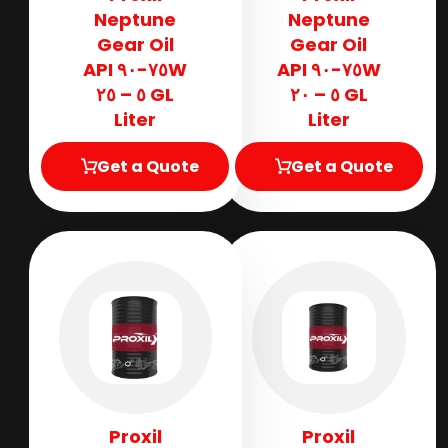
Neptune
Neptune
Gear Oil
Gear Oil
٧٥W-٩٠ API
٧٥W-٩٠ API
GL ٥ – ٢٥
GL ٥ – ٢٠
Liter
Liter
Get a Quote
Get a Quote
Proxil
Proxil