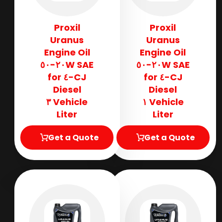
Proxil
Proxil
Uranus
Uranus
Engine Oil
Engine Oil
SAE ٢٠W-٥٠
SAE ٢٠W-٥٠
CJ-٤ for
CJ-٤ for
Diesel
Diesel
Vehicle ٣
Vehicle ١
Liter
Liter
Get a Quote
Get a Quote