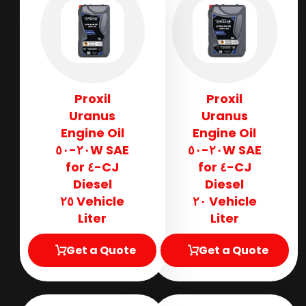
Proxil
Proxil
Uranus
Uranus
Engine Oil
Engine Oil
SAE ٢٠W-٥٠
SAE ٢٠W-٥٠
CJ-٤ for
CJ-٤ for
Diesel
Diesel
Vehicle ٢٥
Vehicle ٢٠
Liter
Liter
Get a Quote
Get a Quote