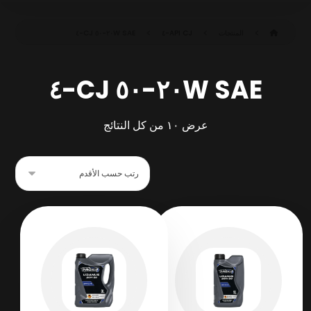
المنتجات
API CJ-٤
SAE ٢٠W-٥٠ CJ-٤
SAE ٢٠W-٥٠ CJ-٤
عرض ⁦١٠⁩ من كل النتائج