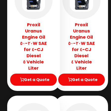
Proxil
Proxil
Uranus
Uranus
Engine Oil
Engine Oil
SAE ٢٠W-٥٠
SAE ٢٠W-٥٠
CJ-٤ for
CJ-٤ for
Diesel
Diesel
Vehicle ٥
Vehicle ٤
Liter
Liter
Get a Quote
Get a Quote