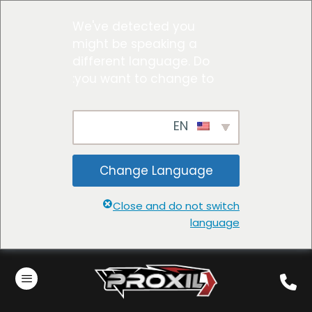
We've detected you
might be speaking a
different language. Do
you want to change to:
EN
Change Language
Close and do not switch
language