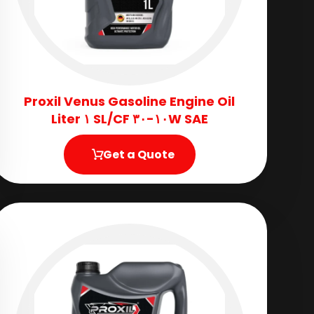
Proxil Venus Gasoline Engine Oil
SAE ١٠W-٣٠ SL/CF ١ Liter
Get a Quote