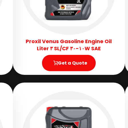
Proxil Venus Gasoline Engine Oil
SAE ١٠W-٣٠ SL/CF ٣ Liter
Get a Quote