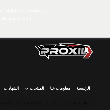
u might be speaking a
. Do you want to
الرئيسية
معلومات عنا
المنتجات
الشهادات
المنتجات
SAE ١٠W-٣٠ SL/CF (ACEA A٣/B٣)
API SL/CF