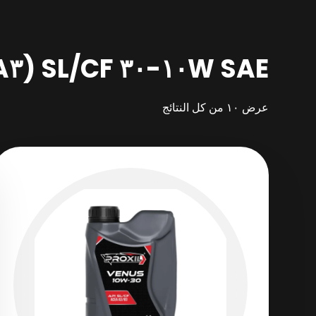
SAE ١٠W-٣٠ SL/CF (ACEA A٣/B٣)
عرض ⁦١٠⁩ من كل النتائج