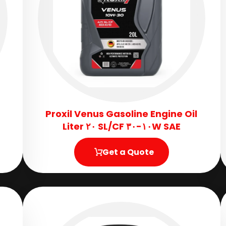
Proxil Venus Gasoline Engine Oil
SAE ١٠W-٣٠ SL/CF ٢٠ Liter
Get a Quote