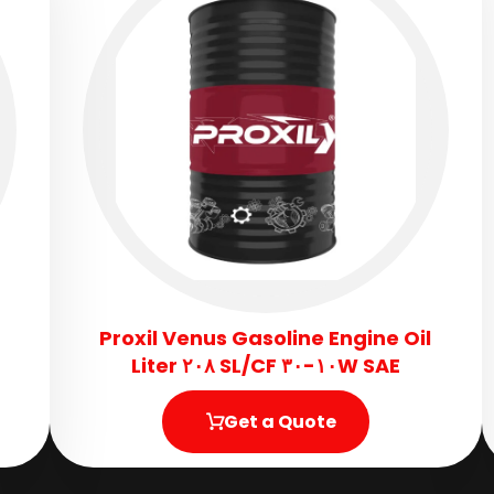
Proxil Venus Gasoline Engine Oil
SAE ١٠W-٣٠ SL/CF ٢٠٨ Liter
Get a Quote