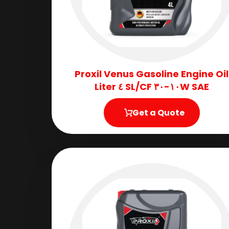
Proxil Venus Gasoline Engine Oil
SAE ١٠W-٣٠ SL/CF ٤ Liter
Get a Quote