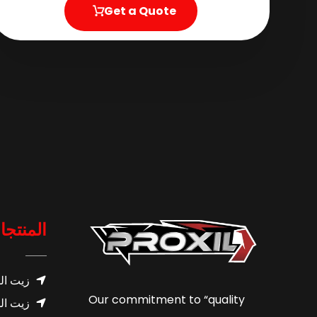
Get a Quote
المنتجا
زيت ال
Our commitment to “quality
زيت ال