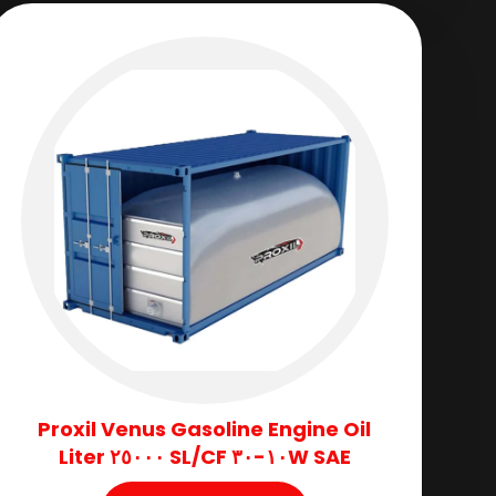
Proxil Venus Gasoline Engine Oil
SAE ١٠W-٣٠ SL/CF ٢٥٠٠٠ Liter