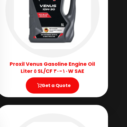
Proxil Venus Gasoline Engine Oil
SAE ١٠W-٣٠ SL/CF ٥ Liter
Get a Quote