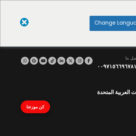
Change Langu
صل بنا
٠٠٩٧١٥٦٦٩٦٧٨
ت العربية المتحدة
كن موزعنا