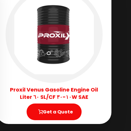
Proxil Venus Gasoline Engine Oil
SAE ١٠W-٣٠ SL/CF ٦٠ Liter
Get a Quote