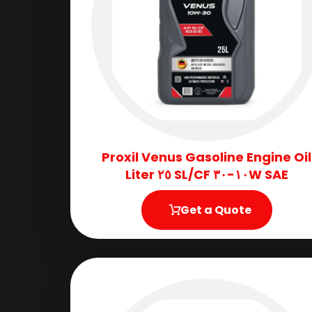
Proxil Venus Gasoline Engine Oil
SAE ١٠W-٣٠ SL/CF ٢٥ Liter
Get a Quote