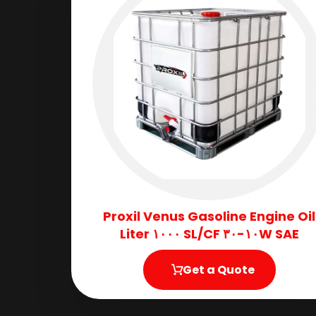
Proxil Venus Gasoline Engine Oil
SAE ١٠W-٣٠ SL/CF ١٠٠٠ Liter
Get a Quote