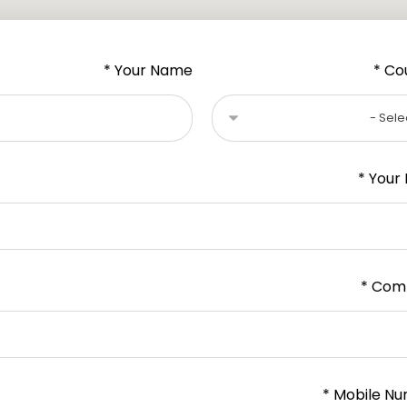
Your Name *
Cou
Your E
Comp
Mobile Num