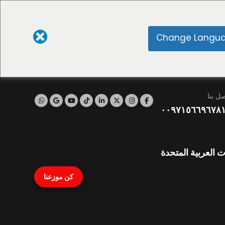
Change Langu
صل بنا
٠٠٩٧١٥٦٦٩٦٧٨
ت العربية المتحدة
كن موزعنا