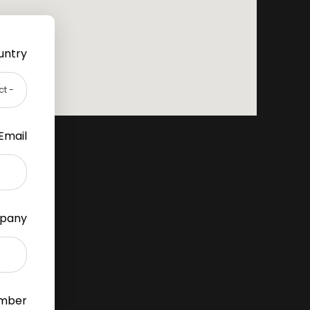
ntry *
mail *
any *
ber *