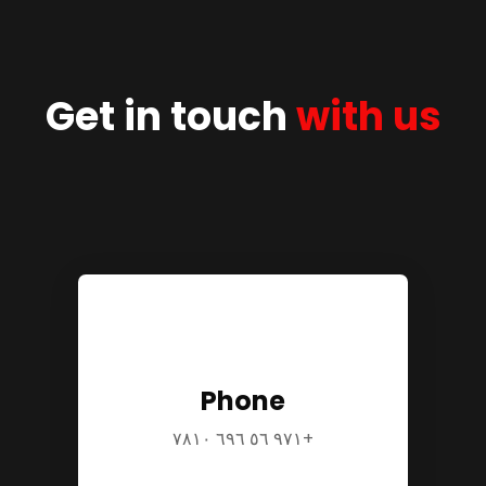
Get in touch
with us
Phone
+٩٧١ ٥٦ ٦٩٦ ٧٨١٠