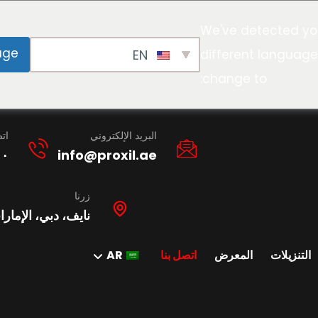
We've detected yo
age
EN
different language
change to:
البريد الإلكتروني
ات
١٠
info@proxil.ae
زرنا
نايف، دبي، الإمارا
التنزيلات
المعرض
اتصل بنا
AR