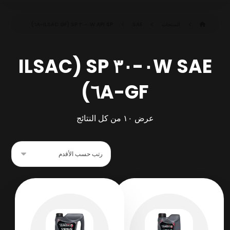
المنتجات
SAE ٠W-٣٠ SP (ILSAC GF-٦A)
API SP
SAE ٠W-٣٠ SP (ILSAC
GF-٦A)
عرض ⁦١٠⁩ من كل النتائج