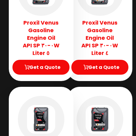
Proxil Venus
Proxil Venus
Gasoline
Gasoline
Engine Oil
Engine Oil
٠W-٣٠ API SP
٠W-٣٠ API SP
٥ Liter
٤ Liter
Get a Quote
Get a Quote