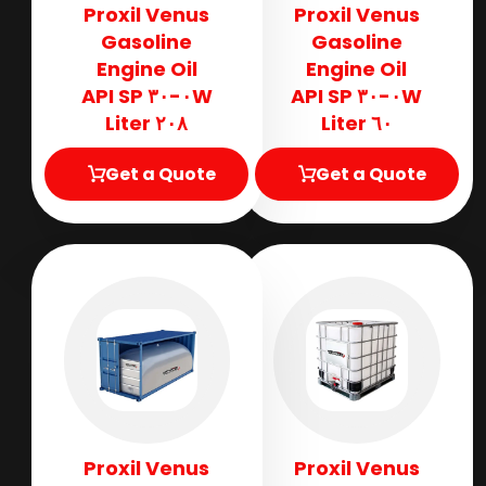
Proxil Venus
Proxil Venus
Gasoline
Gasoline
Engine Oil
Engine Oil
٠W-٣٠ API SP
٠W-٣٠ API SP
٢٠٨ Liter
٦٠ Liter
Get a Quote
Get a Quote
Proxil Venus
Proxil Venus