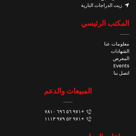
زيت الدراجات النارية
المكتب الرئيسي
معلومات عنا
الشهادات
المعرض
Events
اتصل بنا
المبيعات والدعم
+٩٧١ ٥٦ ٦٩٦ ٧٨١٠
+٩٧١ ٥٢ ٩٧٩ ١١١٣