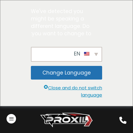
We've detected you
might be speaking a
different language. Do
you want to change to:
EN
Change Language
Close and do not switch
language