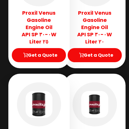
Proxil Venus
Proxil Venus
Gasoline
Gasoline
Engine Oil
Engine Oil
٠W-٣٠ API SP
٠W-٣٠ API SP
٢٥ Liter
٢٠ Liter
Get a Quote
Get a Quote