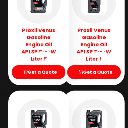
Proxil Venus
Proxil Venus
Gasoline
Gasoline
Engine Oil
Engine Oil
٠W-٣٠ API SP
٠W-٣٠ API SP
٣ Liter
١ Liter
Get a Quote
Get a Quote