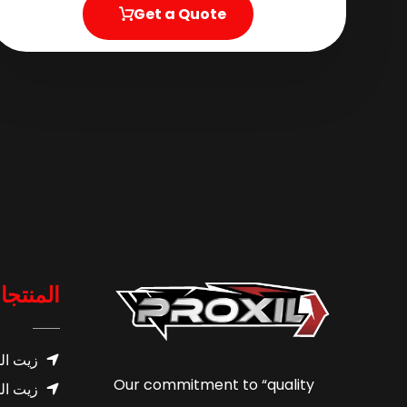
Get a Quote
المنتجا
زيت ال
Our commitment to “quality
زيت ال