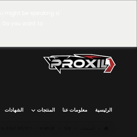
u might be speaking a
. Do you want to
الرئيسية
معلومات عنا
المنتجات
الشهادات
المنتجات
SAE ١٠W-٣٠ SP (ILSAC GF-٦A)
API SP