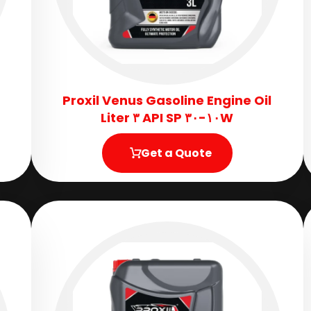
Proxil Venus Gasoline Engine Oil
١٠W-٣٠ API SP ٣ Liter
Get a Quote