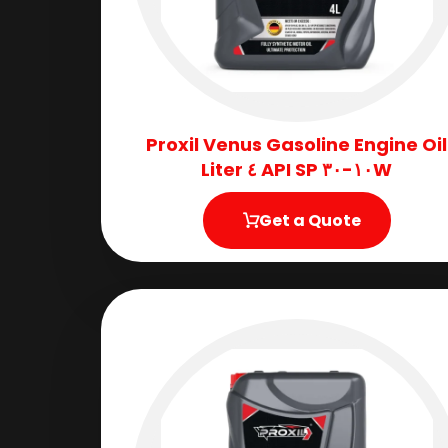
Proxil Venus Gasoline Engine Oil
١٠W-٣٠ API SP ٤ Liter
Get a Quote