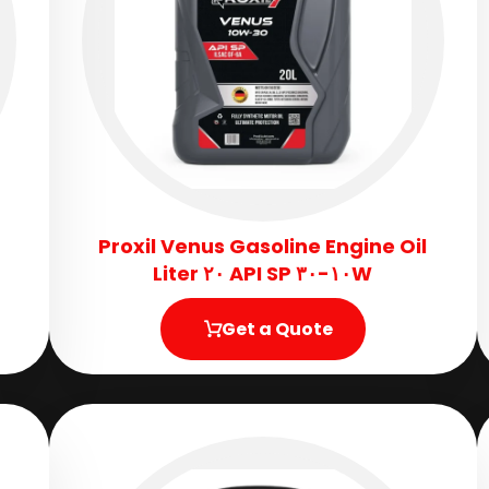
Proxil Venus Gasoline Engine Oil
١٠W-٣٠ API SP ٢٠ Liter
Get a Quote