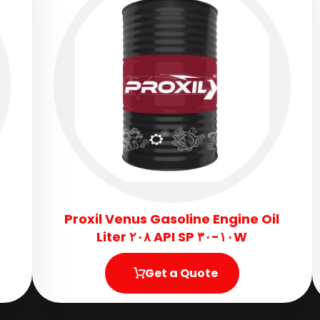
Proxil Venus Gasoline Engine Oil
١٠W-٣٠ API SP ٢٠٨ Liter
Get a Quote