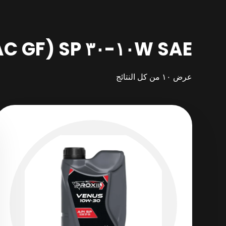
SAE ١٠W-٣٠ SP (ILSAC GF-٦A)
عرض ⁦١٠⁩ من كل النتائج