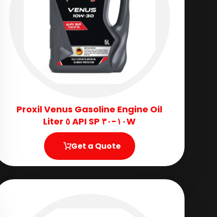
Proxil Venus Gasoline Engine Oil
١٠W-٣٠ API SP ٥ Liter
Get a Quote