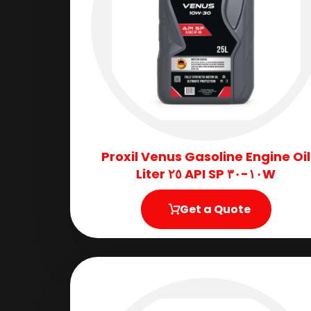
Proxil Venus Gasoline Engine Oil
١٠W-٣٠ API SP ٢٥ Liter
Get a Quote