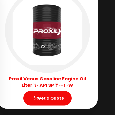
Proxil Venus Gasoline Engine Oil
١٠W-٣٠ API SP ٦٠ Liter
Get a Quote