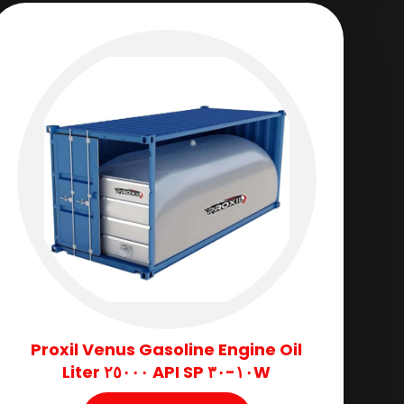
Proxil Venus Gasoline Engine Oil
١٠W-٣٠ API SP ٢٥٠٠٠ Liter