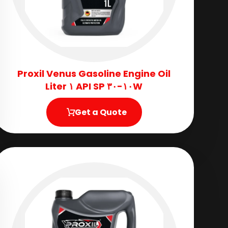
Proxil Venus Gasoline Engine Oil
١٠W-٣٠ API SP ١ Liter
Get a Quote