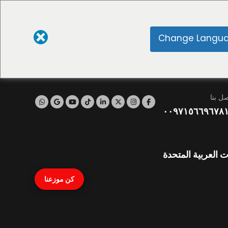
Change Langu
صل بنا
٠٠٩٧١٥٦٦٩٦٧٨
ت العربية المتحدة
كن موزعنا