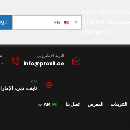
We've detected yo
age
EN
different language
change to:
البريد الإلكتروني
ات
١٠
info@proxil.ae
زرنا
نايف، دبي، الإمارا
التنزيلات
المعرض
اتصل بنا
AR