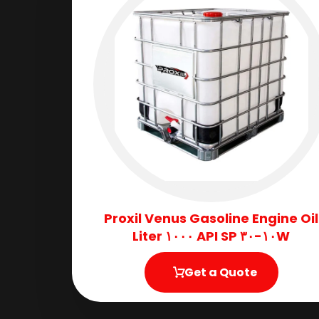
Proxil Venus Gasoline Engine Oil
١٠W-٣٠ API SP ١٠٠٠ Liter
Get a Quote