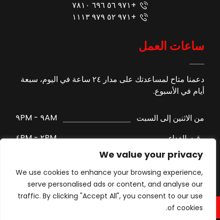
+٩٧١ ٥٦ ٦٩٦ ٧٨١٠
+٩٧١ ٥٢ ٩٧٩ ١١١٣
ساعات العمل
دعمنا متاح لمساعدتك على مدار ٢٤ ساعة في اليوم، سبعة
أيام في الأسبوع.
٩AM - ٩PM
من الاثنين إلى السبت
٢PM - ٤PM
وقت الغداء
We value your privacy
الدعم عبر واتساب
الأحد
We use cookies to enhance your browsing experience,
serve personalised ads or content, and analyse our
traffic. By clicking "Accept All", you consent to our use
of cookies.