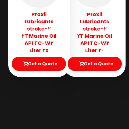
Proxil
Proxil
Lubricants
Lubricants
٢-stroke
٢-stroke
Marine Oil ٢T
Marine Oil ٢T
API TC-W٣
API TC-W٣
٢٥ Liter
٢٠ Liter
Get a Quote
Get a Quote