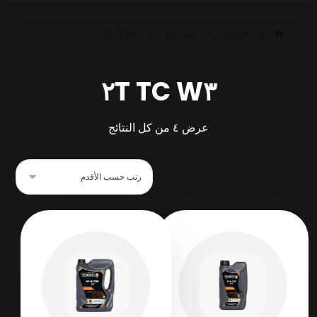
المنتجات
زيت بحري
٢T TC W٣
٢T TC W٣
عرض ⁦٤⁩ من كل النتائج