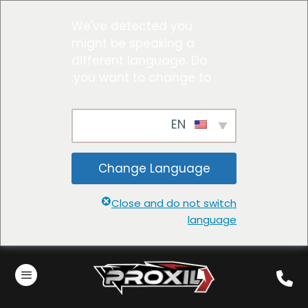
We've detected you
might be speaking a
different language. Do
you want to change to:
EN
Change Language
Close and do not switch
language