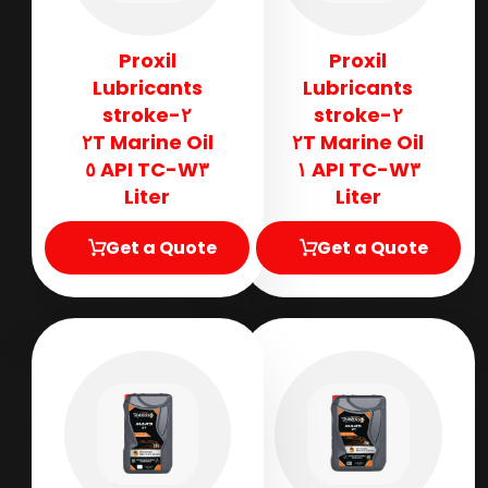
Proxil
Proxil
Lubricants
Lubricants
٢-stroke
٢-stroke
Marine Oil ٢T
Marine Oil ٢T
API TC-W٣ ٥
API TC-W٣ ١
Liter
Liter
Get a Quote
Get a Quote