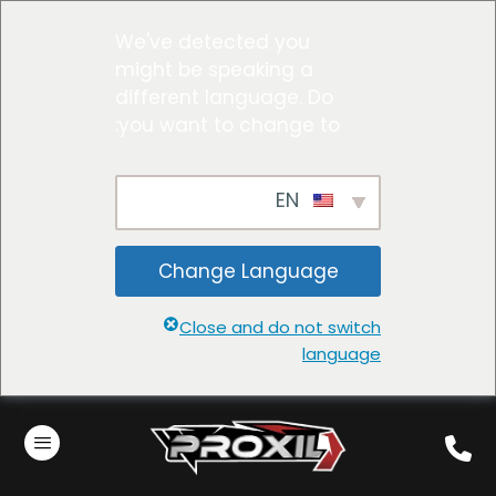
We've detected you
might be speaking a
different language. Do
you want to change to:
EN
Change Language
Close and do not switch
language