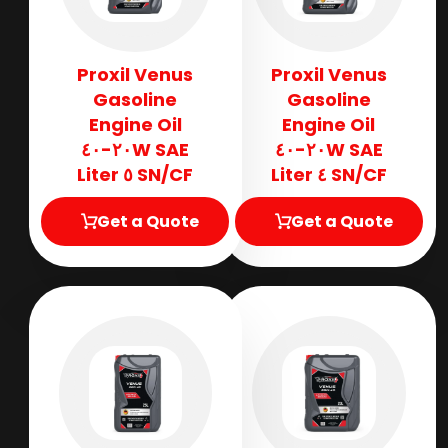
Proxil Venus
Proxil Venus
Gasoline
Gasoline
Engine Oil
Engine Oil
SAE ٢٠W-٤٠
SAE ٢٠W-٤٠
SN/CF ٥ Liter
SN/CF ٤ Liter
Get a Quote
Get a Quote