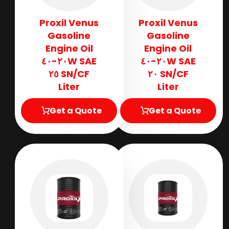
Proxil Venus
Proxil Venus
Gasoline
Gasoline
Engine Oil
Engine Oil
SAE ٢٠W-٤٠
SAE ٢٠W-٤٠
SN/CF ٢٥
SN/CF ٢٠
Liter
Liter
Get a Quote
Get a Quote