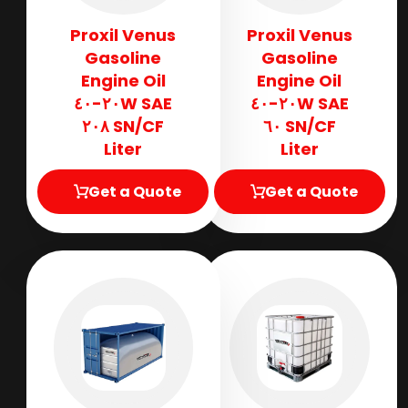
Proxil Venus
Proxil Venus
Gasoline
Gasoline
Engine Oil
Engine Oil
SAE ٢٠W-٤٠
SAE ٢٠W-٤٠
SN/CF ٢٠٨
SN/CF ٦٠
Liter
Liter
Get a Quote
Get a Quote