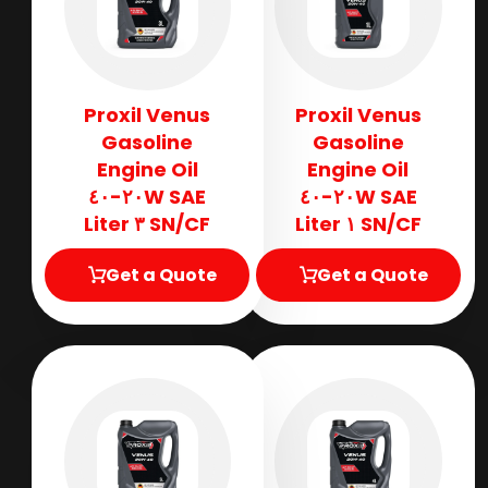
Proxil Venus
Proxil Venus
Gasoline
Gasoline
Engine Oil
Engine Oil
SAE ٢٠W-٤٠
SAE ٢٠W-٤٠
SN/CF ٣ Liter
SN/CF ١ Liter
Get a Quote
Get a Quote