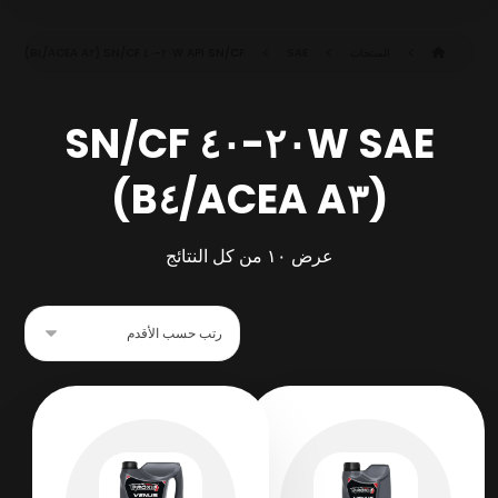
المنتجات
SAE ٢٠W-٤٠ SN/CF (ACEA A٣/B٤)
API SN/CF
SAE ٢٠W-٤٠ SN/CF
(ACEA A٣/B٤)
عرض ⁦١٠⁩ من كل النتائج