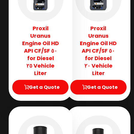
Proxil
Proxil
Uranus
Uranus
Engine Oil HD
Engine Oil HD
٥٠ API CF/SF
٥٠ API CF/SF
for Diesel
for Diesel
Vehicle ٢٥
Vehicle ٢٠
Liter
Liter
Get a Quote
Get a Quote