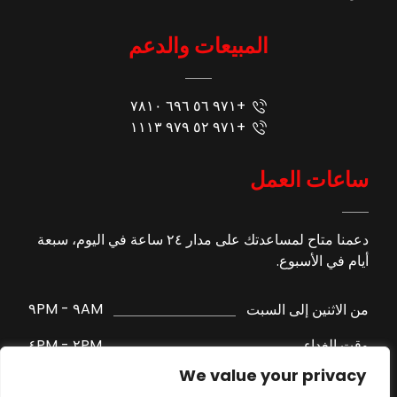
المبيعات والدعم
+٩٧١ ٥٦ ٦٩٦ ٧٨١٠
+٩٧١ ٥٢ ٩٧٩ ١١١٣
ساعات العمل
دعمنا متاح لمساعدتك على مدار ٢٤ ساعة في اليوم، سبعة
أيام في الأسبوع.
٩AM - ٩PM
من الاثنين إلى السبت
٢PM - ٤PM
وقت الغداء
We value your privacy
الدعم عبر واتساب
الأحد