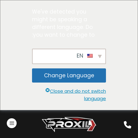
We've detected you
might be speaking a
different language. Do
you want to change to:
EN
Change Language
Close and do not switch
language