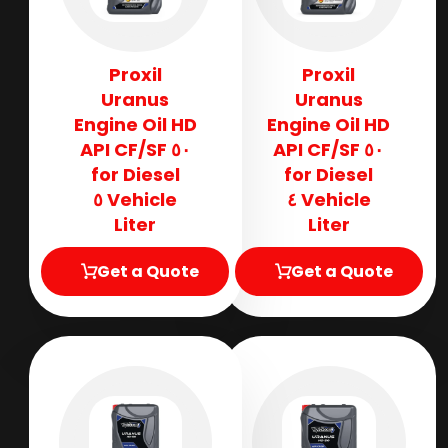
Proxil
Proxil
Uranus
Uranus
Engine Oil HD
Engine Oil HD
٥٠ API CF/SF
٥٠ API CF/SF
for Diesel
for Diesel
Vehicle ٥
Vehicle ٤
Liter
Liter
Get a Quote
Get a Quote