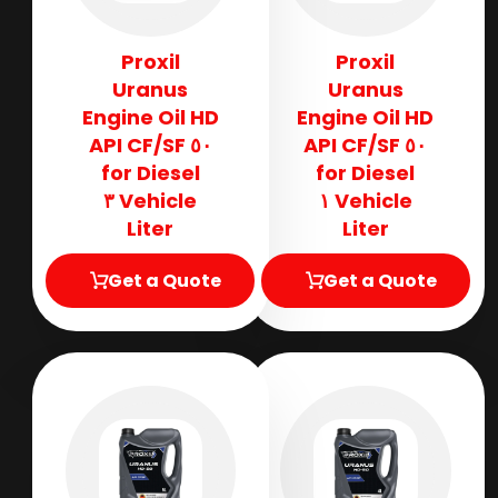
Proxil
Proxil
Uranus
Uranus
Engine Oil HD
Engine Oil HD
٥٠ API CF/SF
٥٠ API CF/SF
for Diesel
for Diesel
Vehicle ٣
Vehicle ١
Liter
Liter
Get a Quote
Get a Quote