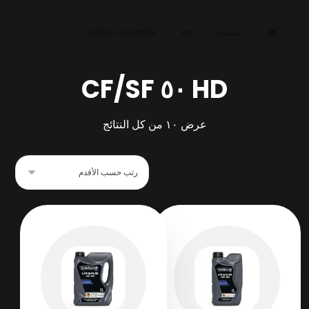
المنتجات
HD ٥٠ CF/SF
API CF/SF
HD ٥٠ CF/SF
عرض ⁦١٠⁩ من كل النتائج