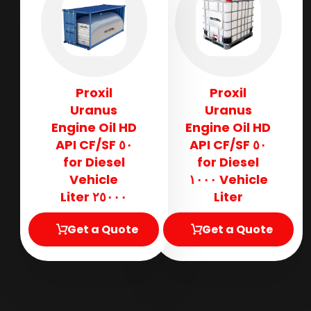
Proxil
Proxil
Uranus
Uranus
Engine Oil HD
Engine Oil HD
٥٠ API CF/SF
٥٠ API CF/SF
for Diesel
for Diesel
Vehicle
Vehicle ١٠٠٠
٢٥٠٠٠ Liter
Liter
Get a Quote
Get a Quote