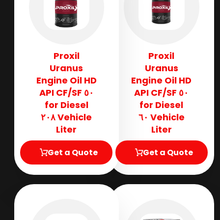
Proxil
Proxil
Uranus
Uranus
Engine Oil HD
Engine Oil HD
٥٠ API CF/SF
٥٠ API CF/SF
for Diesel
for Diesel
Vehicle ٢٠٨
Vehicle ٦٠
Liter
Liter
Get a Quote
Get a Quote