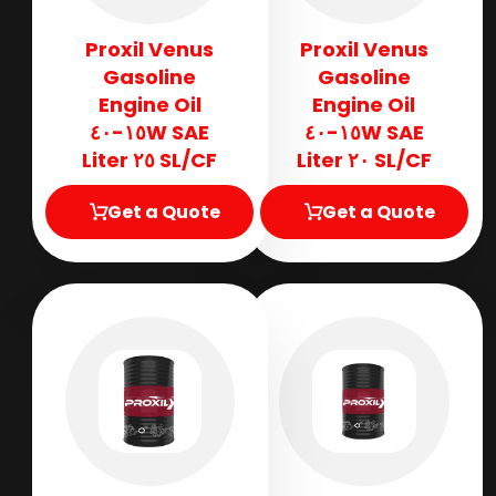
Proxil Venus
Proxil Venus
Gasoline
Gasoline
Engine Oil
Engine Oil
SAE ١٥W-٤٠
SAE ١٥W-٤٠
SL/CF ٢٥ Liter
SL/CF ٢٠ Liter
Get a Quote
Get a Quote