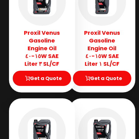
Proxil Venus
Proxil Venus
Gasoline
Gasoline
Engine Oil
Engine Oil
SAE ١٥W-٤٠
SAE ١٥W-٤٠
SL/CF ٣ Liter
SL/CF ١ Liter
Get a Quote
Get a Quote