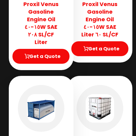
Proxil Venus
Proxil Venus
Gasoline
Gasoline
Engine Oil
Engine Oil
SAE ١٥W-٤٠
SAE ١٥W-٤٠
SL/CF ٢٠٨
SL/CF ٦٠ Liter
Liter
Get a Quote
Get a Quote