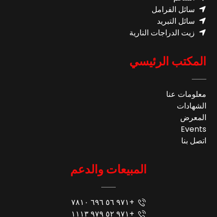
سائل الفرامل
سائل التبريد
زيت الدراجات النارية
المكتب الرئيسي
معلومات عنا
الشهادات
المعرض
Events
اتصل بنا
المبيعات والدعم
+٩٧١ ٥٦ ٦٩٦ ٧٨١٠
+٩٧١ ٥٢ ٩٧٩ ١١١٣