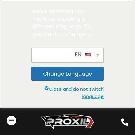
We've detected you
might be speaking a
different language. Do
you want to change to:
EN
Change Language
Close and do not switch
language