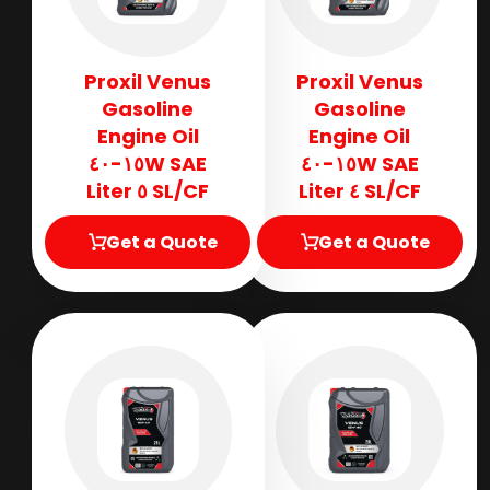
Proxil Venus
Proxil Venus
Gasoline
Gasoline
Engine Oil
Engine Oil
SAE ١٥W-٤٠
SAE ١٥W-٤٠
SL/CF ٥ Liter
SL/CF ٤ Liter
Get a Quote
Get a Quote