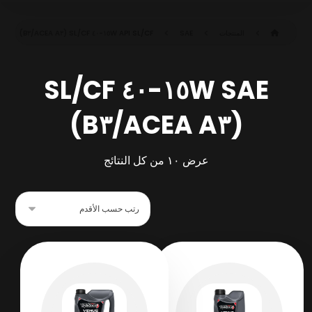
المنتجات
SAE ١٥W-٤٠ SL/CF (ACEA A٣/B٣)
API SL/CF
SAE ١٥W-٤٠ SL/CF
(ACEA A٣/B٣)
عرض ⁦١٠⁩ من كل النتائج