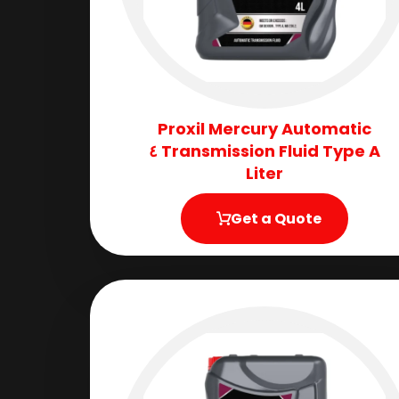
Proxil Mercury Automatic
Transmission Fluid​ Type A ٤
Liter
Get a Quote