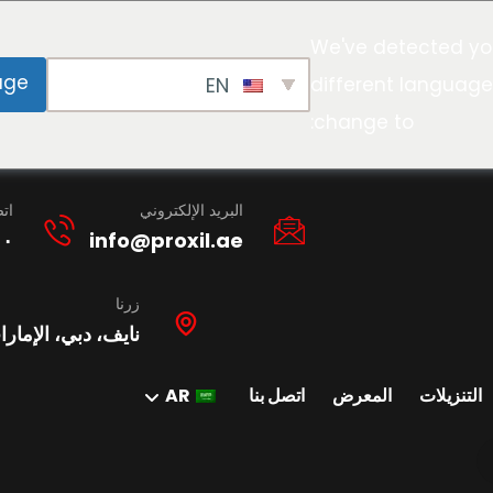
We've detected yo
age
EN
different language
change to:
البريد الإلكتروني
ات
١٠
info@proxil.ae
زرنا
نايف، دبي، الإمارا
التنزيلات
المعرض
اتصل بنا
AR