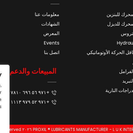
محرك للبنزين
معلومات عنا
محرك للديزل
الشهادات
تروس
المعرض
Events
Hydraul
قل الحركة الأوتوماتيكي
اتصل بنا
المبيعات والدعم
لفرامل
y
تبريد
,
راجات النارية
+٩٧١ ٥٦ ٦٩٦ ٧٨١٠
r
e
+٩٧١ ٥٢ ٩٧٩ ١١١٣
.
PROXIL ® LUBRICANTS MANUFACTURER - L U K INTERNATIONAL A