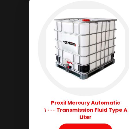
Proxil Mercury Automatic
Transmission Fluid​ Type A ١٠٠٠
Liter