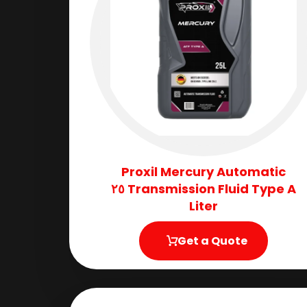
Proxil Mercury Automatic
Transmission Fluid​ Type A ٢٥
Liter
Get a Quote