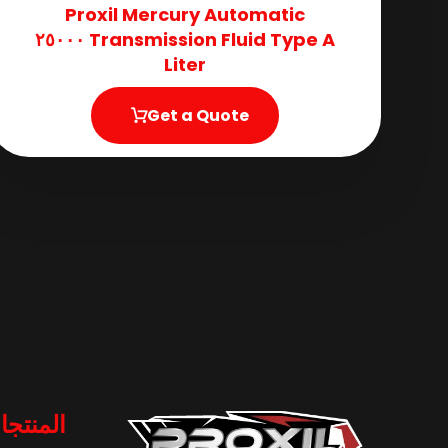
Proxil Mercury Automatic
Transmission Fluid​ Type A ٢٥٠٠٠
Liter
Get a Quote
المنتجا