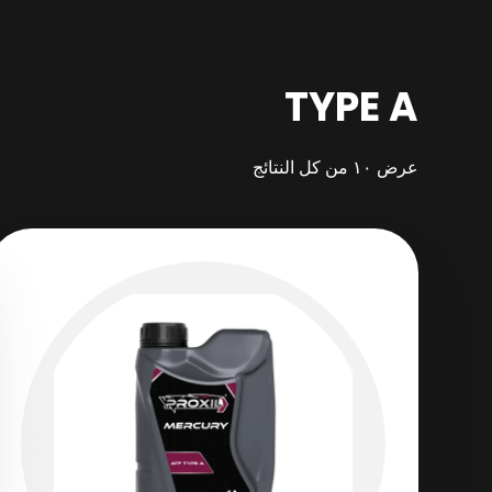
TYPE A
عرض ⁦١٠⁩ من كل النتائج