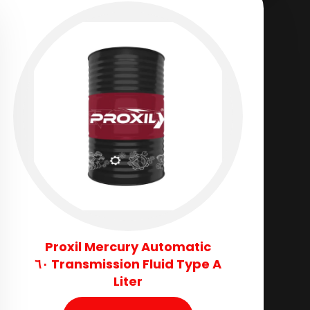
Proxil Mercury Automatic
Transmission Fluid​ Type A ٦٠
Liter