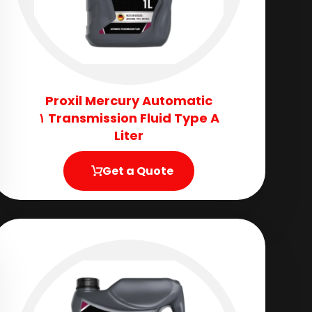
Proxil Mercury Automatic
Transmission Fluid​ Type A ١
Liter
Get a Quote