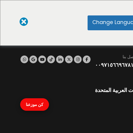
Change Langu
صل بنا
٠٠٩٧١٥٦٦٩٦٧٨
ت العربية المتحدة
كن موزعنا