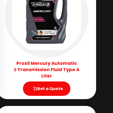
Proxil Mercury Automatic
Transmission Fluid​ Type A ٥
Liter
Get a Quote