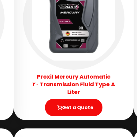
Proxil Mercury Automatic
Transmission Fluid​ Type A ٢٠
Liter
Get a Quote