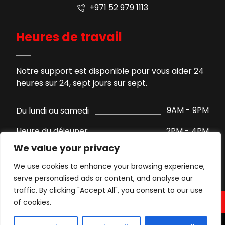
+971 52 979 1113
Heures de travail
Notre support est disponible pour vous aider 24
heures sur 24, sept jours sur sept.
9AM - 9PM
Du lundi au samedi
2PM - 4PM
Heure du déjeuner
We value your privacy
Support par WhatsApp
Dimanche
We use cookies to enhance your browsing experience,
serve personalised ads or content, and analyse our
traffic. By clicking "Accept All", you consent to our use
of cookies.