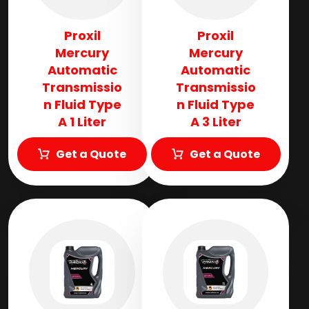
Proxil
Proxil
Mercury
Mercury
Automatic
Automatic
Transmissio
Transmissio
n Fluid​ Type
n Fluid​ Type
A 1 Liter
A 3 Liter
Get a Quote
Get a Quote