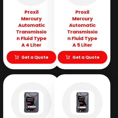
Proxil
Proxil
Mercury
Mercury
Automatic
Automatic
Transmissio
Transmissio
n Fluid​ Type
n Fluid​ Type
A 4 Liter
A 5 Liter
Get a Quote
Get a Quote