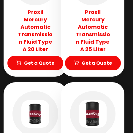
Proxil
Proxil
Mercury
Mercury
Automatic
Automatic
Transmissio
Transmissio
n Fluid​ Type
n Fluid​ Type
A 20 Liter
A 25 Liter
Get a Quote
Get a Quote