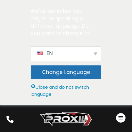
We've detected you
might be speaking a
different language. Do
you want to change to:
EN
Change Language
Close and do not switch
language