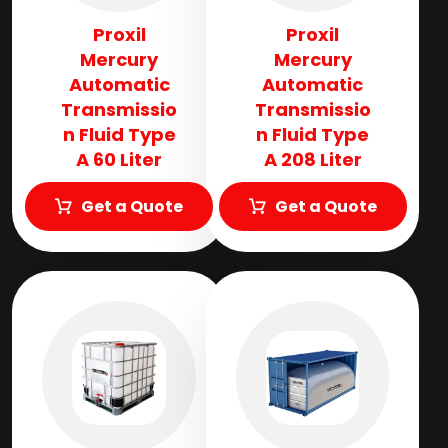
Proxil
Proxil
Mercury
Mercury
Automatic
Automatic
Transmissio
Transmissio
n Fluid​ Type
n Fluid​ Type
A 60 Liter
A 208 Liter
Get a Quote
Get a Quote