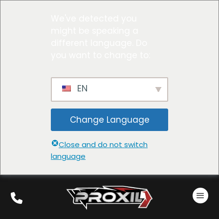
We've detected you
might be speaking a
different language. Do
you want to change to:
EN
Change Language
Close and do not switch
language