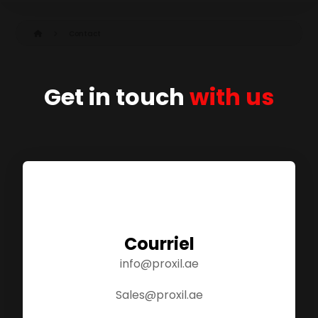
Contact
Get in touch
with us
Courriel
info@proxil.ae
Sales@proxil.ae