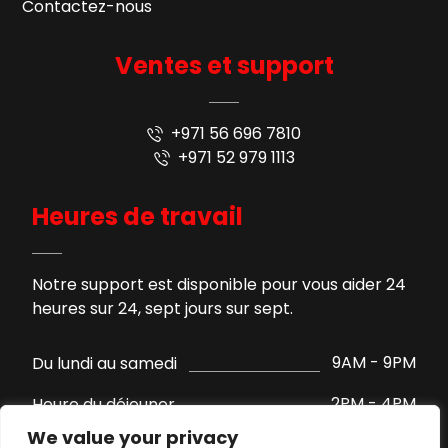
Contactez-nous
Ventes et support
+971 56 696 7810
+971 52 979 1113
Heures de travail
Notre support est disponible pour vous aider 24
heures sur 24, sept jours sur sept.
9AM - 9PM
Du lundi au samedi
2PM - 4PM
Heure du déjeuner
We value your privacy
Support par WhatsApp
Dimanche