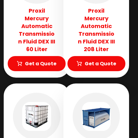
Proxil
Proxil
Mercury
Mercury
Automatic
Automatic
Transmissio
Transmissio
n Fluid​ DEX III
n Fluid​ DEX III
60 Liter
208 Liter
Get a Quote
Get a Quote