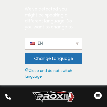
We've detected you
might be speaking a
different language. Do
you want to change to:
EN
Change Language
Close and do not switch
language