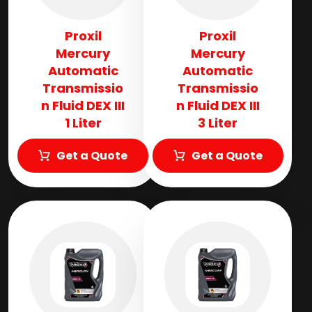
Proxil
Proxil
Mercury
Mercury
Automatic
Automatic
Transmissio
Transmissio
n Fluid​ DEX III
n Fluid​ DEX III
1 Liter
3 Liter
Get a Quote
Get a Quote