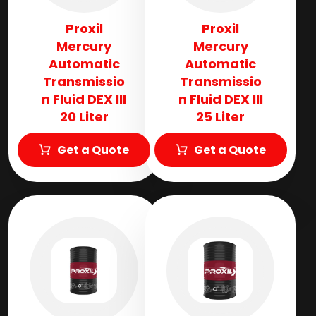
Proxil
Proxil
Mercury
Mercury
Automatic
Automatic
Transmissio
Transmissio
n Fluid​ DEX III
n Fluid​ DEX III
20 Liter
25 Liter
Get a Quote
Get a Quote