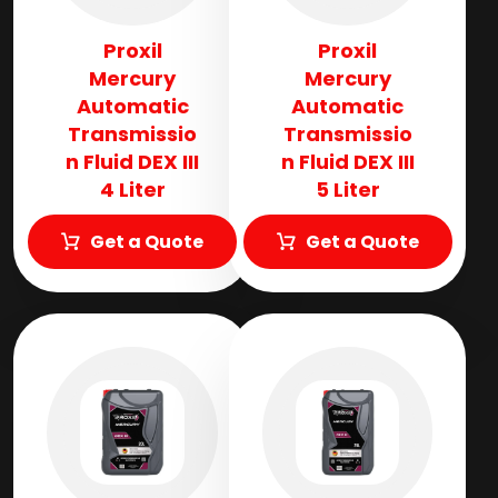
Proxil
Proxil
Mercury
Mercury
Automatic
Automatic
Transmissio
Transmissio
n Fluid​ DEX III
n Fluid​ DEX III
4 Liter
5 Liter
Get a Quote
Get a Quote