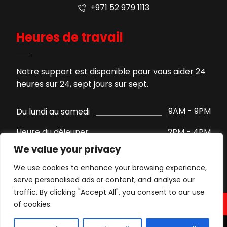
+971 52 979 1113
Heures de travail
Notre support est disponible pour vous aider 24
heures sur 24, sept jours sur sept.
9AM - 9PM
Du lundi au samedi
2PM - 4PM
Heure du déjeuner
We value your privacy
Support par WhatsApp
Dimanche
We use cookies to enhance your browsing experience,
serve personalised ads or content, and analyse our
traffic. By clicking "Accept All", you consent to our use
of cookies.