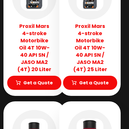
Proxil Mars
Proxil Mars
4-stroke
4-stroke
Motorbike
Motorbike
Oil 4T 10W-
Oil 4T 10W-
40 API SN /
40 API SN /
JASO MA2
JASO MA2
(4T) 20 Liter
(4T) 25 Liter
Get a Quote
Get a Quote