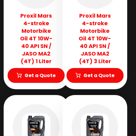
Proxil Mars
Proxil Mars
4-stroke
4-stroke
Motorbike
Motorbike
Oil 4T 10W-
Oil 4T 10W-
40 API SN /
40 API SN /
JASO MA2
JASO MA2
(4T) 1 Liter
(4T) 3 Liter
Get a Quote
Get a Quote