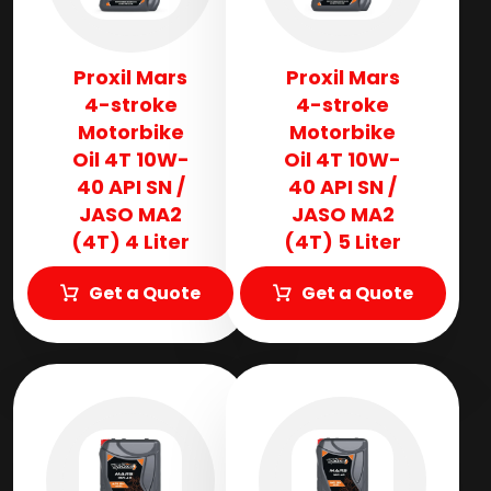
Proxil Mars
Proxil Mars
4-stroke
4-stroke
Motorbike
Motorbike
Oil 4T 10W-
Oil 4T 10W-
40 API SN /
40 API SN /
JASO MA2
JASO MA2
(4T) 4 Liter
(4T) 5 Liter
Get a Quote
Get a Quote