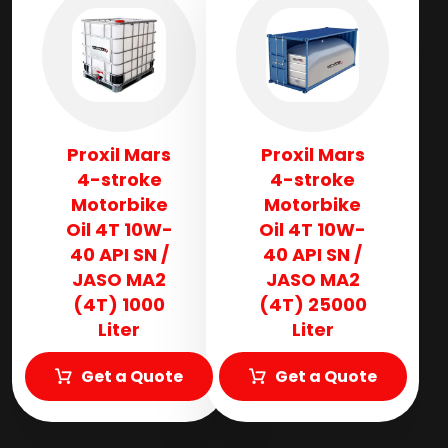
Proxil Mars
Proxil Mars
4-stroke
4-stroke
Motorbike
Motorbike
Oil 4T 10W-
Oil 4T 10W-
40 API SN /
40 API SN /
JASO MA2
JASO MA2
(4T) 1000
(4T) 25000
Liter
Liter
Get a Quote
Get a Quote