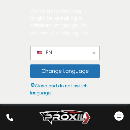
We've detected you
might be speaking a
different language. Do
you want to change to:
EN
Change Language
Close and do not switch
language