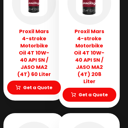
Proxil Mars
Proxil Mars
4-stroke
4-stroke
Motorbike
Motorbike
Oil 4T 10W-
Oil 4T 10W-
40 API SN /
40 API SN /
JASO MA2
JASO MA2
(4T) 60 Liter
(4T) 208
Liter
Get a Quote
Get a Quote