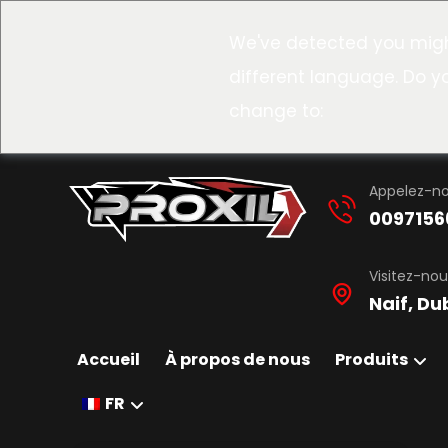
We've detected you migh
different language. Do y
change to:
Appelez-n
0097156
Visitez-nou
Naif, Du
Accueil
À propos de nous
Produits
FR