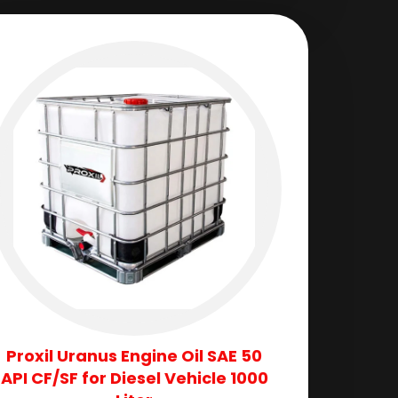
Proxil Uranus Engine Oil SAE 50
API CF/SF for Diesel Vehicle 1000