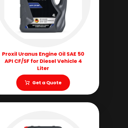
Proxil Uranus Engine Oil SAE 50
API CF/SF for Diesel Vehicle 4
Liter
Get a Quote