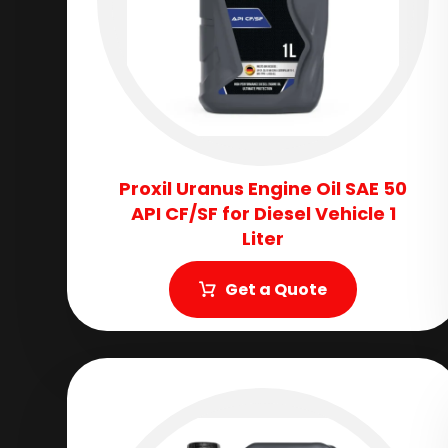
Proxil Uranus Engine Oil SAE 50
API CF/SF for Diesel Vehicle 1
Liter
Get a Quote