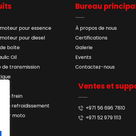
its
Bureau principa
 moteur pour essence
À propos de nous
 moteur pour diesel
Certifications
 de boîte
Galerie
ulic Oil
Events
e de transmission
Contactez-nous
ique
Ventes et supp
se
de de frein
de de refroidissement
+971 56 696 7810
 pour moto
+971 52 979 1113