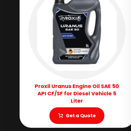
Proxil Uranus Engine Oil SAE 50
API CF/SF for Diesel Vehicle 5
Liter
Get a Quote