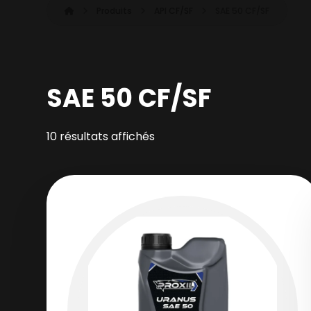
Produits
API CF/SF
SAE 50 CF/SF
SAE 50 CF/SF
10 résultats affichés