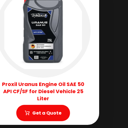
Proxil Uranus Engine Oil SAE 50
API CF/SF for Diesel Vehicle 25
Liter
Get a Quote