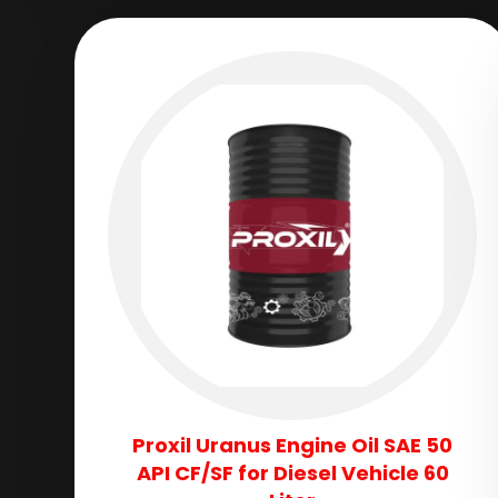
Proxil Uranus Engine Oil SAE 50
API CF/SF for Diesel Vehicle 60