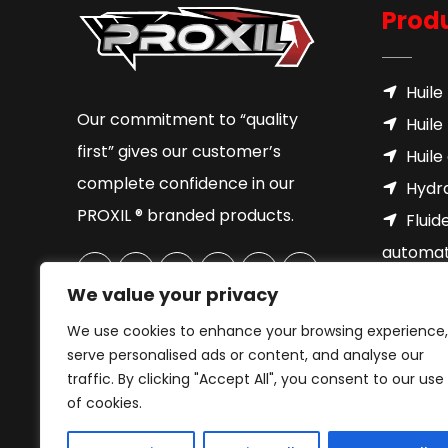
Produ
Huile
Our commitment to “quality
Huile
first” gives our customer’s
Huile
complete confidence in our
Hydra
PROXIL ® branded products.
Fluid
automat
Grais
We value your privacy
Liqui
We use cookies to enhance your browsing experience,
Liqui
serve personalised ads or content, and analyse our
Huile
traffic. By clicking "Accept All", you consent to our use
of cookies.