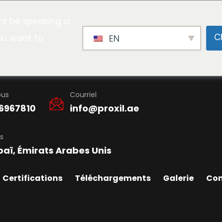
t be speaking a
C
ou want to
EN
ous
Courriel
6967810
info@proxil.ae
s
baï, Émirats Arabes Unis
Certifications
Téléchargements
Galerie
Con