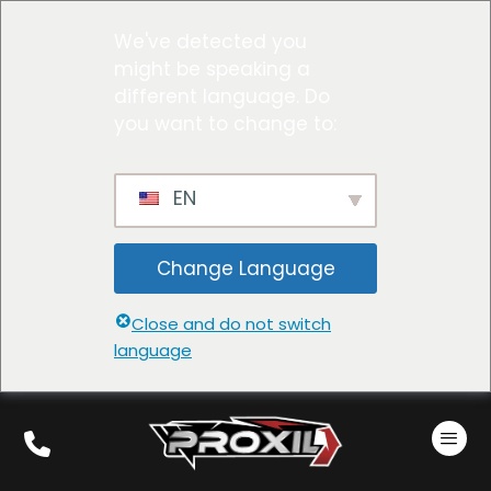
We've detected you
might be speaking a
different language. Do
you want to change to:
EN
Change Language
Close and do not switch
language