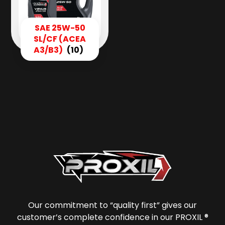
SAE 25W-50
SL/CF (ACEA
A3/B3)
(10)
Our commitment to “quality first” gives our
customer’s complete confidence in our PROXIL ®