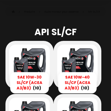
Produits
Huile moteur pour essence
API SL/CF
API SL/CF
SAE 10W-30
SAE 10W-40
SL/CF (ACEA
SL/CF (ACEA
A3/B3)
(10)
A3/B3)
(10)