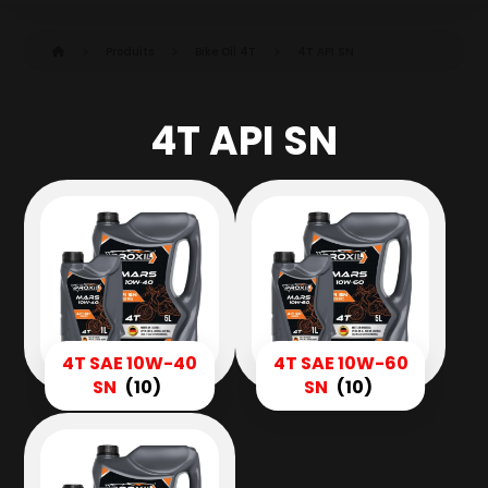
Produits
Bike Oil 4T
4T API SN
4T API SN
4T SAE 10W-40
4T SAE 10W-60
SN
(10)
SN
(10)