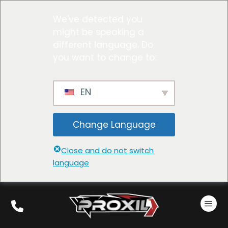
We've detected you
might be speaking a
different language. Do
you want to change to:
EN
Change Language
Close and do not switch
language