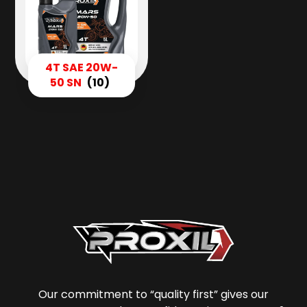
4T SAE 20W-
50 SN
(10)
Our commitment to “quality first” gives our